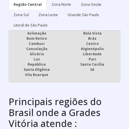
Região Central
Zona Norte
Zona Oeste
Zona Sul
Zona Leste
Grande São Paulo
Litoral de São Paulo
Aclimação
Bela Vista
Bom Retiro
Brás
Cambuci
Centro
Consolação
Higienópolis
Glicério
Liberdade
Luz
Pari
República
Santa Cecília
Santa Efigênia
Sé
Vila Buarque
Principais regiões do
Brasil onde a Grades
Vitória atende :